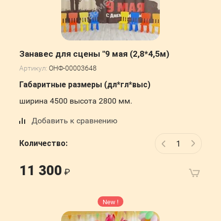
ролевые игры
Костюмы
Кабинет психолога и
логопеда
Занавес для сцены "9 мая (2,8*4,5м)
Артикул:
ОНФ-00003648
ПДД
Габаритные размеры (дл*гл*выс)
Авторские методики,
ширина 4500 высота 2800 мм.
развивающая среда
Добавить к сравнению
Количество:
11 300
New !